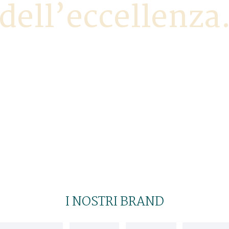
dell’eccellenza
o un tributo al territorio e alla passione che mettiam
ilità, vogliamo continuare ad offrire esperienze ent
del benessere delle persone.
I NOSTRI BRAND