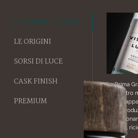
LA VISIONE DI LUIGI
LE ORIGINI
SORSI DI LUCE
CASK FINISH
La Prima Gr
del nostro m
PREMIUM
Una Grappa b
Dalla produz
confezionam
naturali, rici