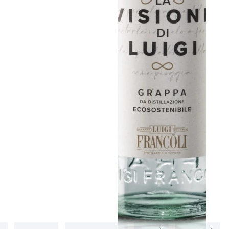
.
o in ciò che facciamo.
usiasmanti nel rispetto dell’ambiente e