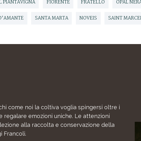
L PIANTAVIGNA
FIORENTE
FRATELLO
OPAL NER
D’AMANTE
SANTA MARTA
NOVEIS
SAINT MARCE
chi come noi la coltiva voglia spingersi oltre i
 e regalare emozioni uniche. Le attenzioni
selezione alla raccolta e conservazione della
 Francoli.