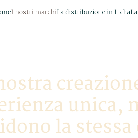
ome
I nostri marchi
La distribuzione in Italia
La
I NOSTRI MARCHI
nostra creazione
rienza unica, 
idono la stessa 