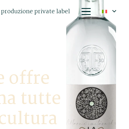
 produzione private label
 offre
ma tutte
cultura