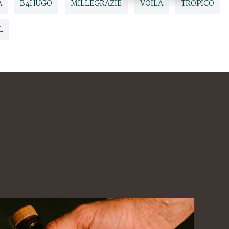
A
B4HUGO
MILLEGRAZIE
VOILÀ
TROPICÒ
L