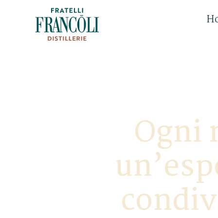
H
Ogni 
un’espe
condiv